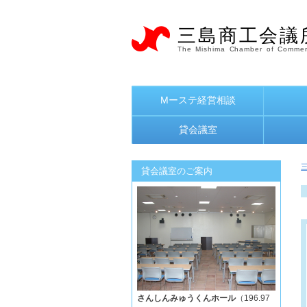
三島商工会議
The Mishima Chamber of Commer
Mーステ経営相談
貸会議室
貸会議室のご案内
さんしんみゅうくんホール
（196.97