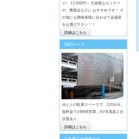
㎡） 12,000円～ 大規模なセミナー
や、懇親会などに おすすめです！ そ
の他にも開催規模に合わせて会議室
をお選び下さい！！
詳細はこちら
TMOパーク
ゆとりの駐車スペースで、120台分。
低料金で24時間営業。EV充電器２台
設置あり。
詳細はこちら
三島商工会議所とは