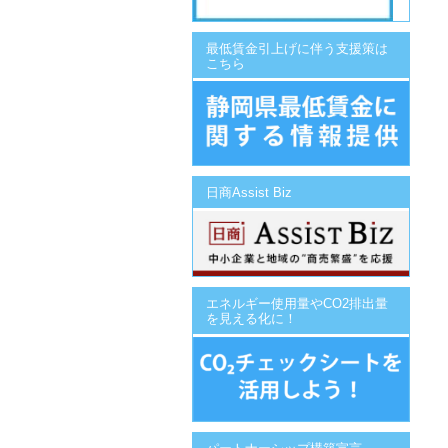
最低賃金引上げに伴う支援策は
こちら
日商Assist Biz
エネルギー使用量やCO2排出量
を見える化に！