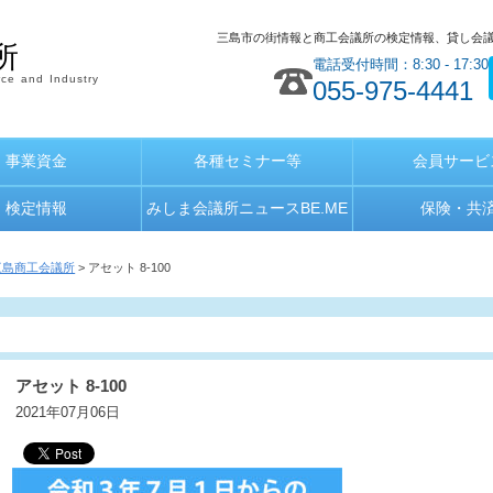
三島市の街情報と商工会議所の検定情報、貸し会
所
電話受付時間：8:30 - 17:30
ce and Industry
055-975-4441
事業資金
各種セミナー等
会員サービ
検定情報
みしま会議所ニュースBE.ME
保険・共
三島商工会議所
> アセット 8-100
アセット 8-100
2021年07月06日