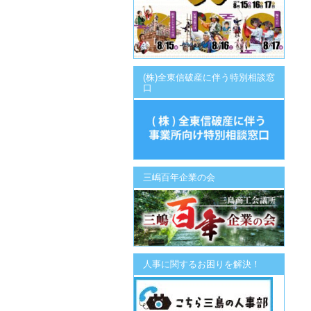
(株)全東信破産に伴う特別相談窓
口
三嶋百年企業の会
人事に関するお困りを解決！