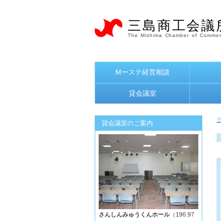
三島商工会議
The Mishima Chamber of Commer
Mーステ経営相談
貸会議室
貸会議室のご案内
さんしんみゅうくんホール
（196.97