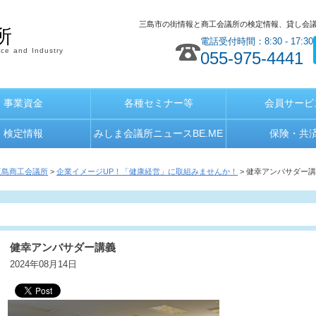
三島市の街情報と商工会議所の検定情報、貸し会
所
電話受付時間：8:30 - 17:30
ce and Industry
055-975-4441
事業資金
各種セミナー等
会員サービ
検定情報
みしま会議所ニュースBE.ME
保険・共
三島商工会議所
>
企業イメージUP！「健康経営」に取組みませんか！
> 健幸アンバサダー
健幸アンバサダー講義
2024年08月14日