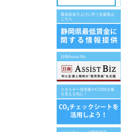
最低賃金引上げに伴う支援策は
こちら
日商Assist Biz
エネルギー使用量やCO2排出量
を見える化に！