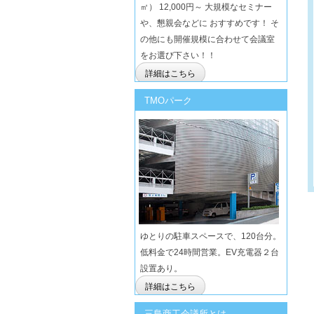
㎡） 12,000円～ 大規模なセミナー
や、懇親会などに おすすめです！ そ
の他にも開催規模に合わせて会議室
をお選び下さい！！
詳細はこちら
TMOパーク
ゆとりの駐車スペースで、120台分。
低料金で24時間営業。EV充電器２台
設置あり。
詳細はこちら
三島商工会議所とは