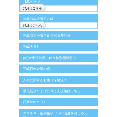
TMOパーク
詳細はこちら
三島商工会議所とは
詳細はこちら
三島商工会議所創立80周年記念
三嶋大祭り
(株)全東信破産に伴う特別相談窓口
三嶋百年企業の会
人事に関するお困りを解決！
最低賃金引上げに伴う支援策はこちら
日商Assist Biz
エネルギー使用量やCO2排出量を見える化