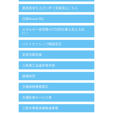
最低賃金引上げに伴う支援策はこちら
日商Assist Biz
エネルギー使用量やCO2排出量を見える化
に！
パートナーシップ構築宣言
若者活躍支援
三島商工会議所青年部
健康経営
労働保険事務委託
共通駐車サービス券
三島市事業承継推進事業