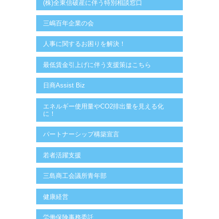
(株)全東信破産に伴う特別相談窓口
三嶋百年企業の会
人事に関するお困りを解決！
最低賃金引上げに伴う支援策はこちら
日商Assist Biz
エネルギー使用量やCO2排出量を見える化
に！
パートナーシップ構築宣言
若者活躍支援
三島商工会議所青年部
健康経営
労働保険事務委託