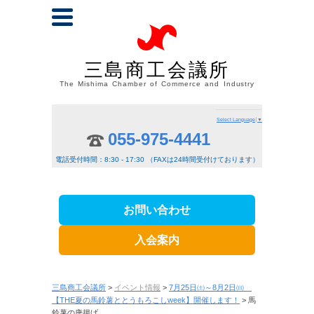
三島商工会議所
The Mishima Chamber of Commerce and Industry
Select Language
▼
055-975-4441
電話受付時間：8:30 - 17:30 （FAXは24時間受付けております）
お問い合わせ
入会案内
三島商工会議所
>
イベント情報
>
7月25日㈯～8月2日㈰
【THE夏の馬鈴薯ととうもろこしweek】開催します！
> 馬
鈴薯の唐揚げ