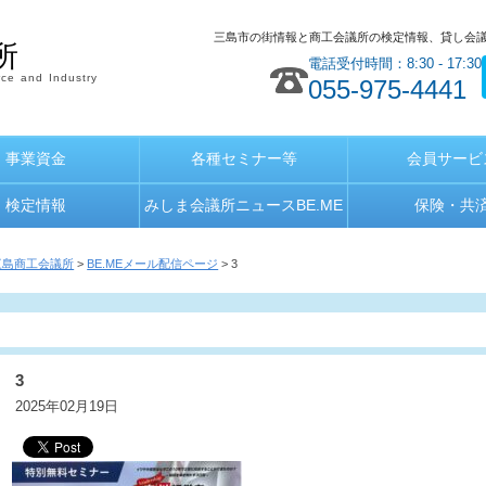
三島市の街情報と商工会議所の検定情報、貸し会
所
電話受付時間：8:30 - 17:30
ce and Industry
055-975-4441
事業資金
各種セミナー等
会員サービ
検定情報
みしま会議所ニュースBE.ME
保険・共
三島商工会議所
>
BE.MEメール配信ページ
> 3
3
2025年02月19日