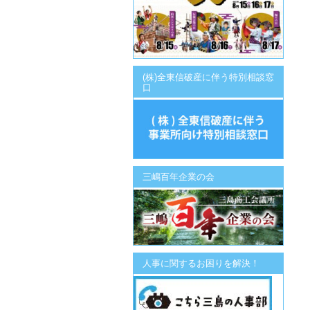
(株)全東信破産に伴う特別相談窓
口
三嶋百年企業の会
人事に関するお困りを解決！