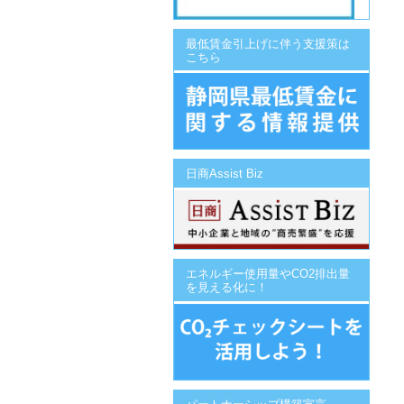
最低賃金引上げに伴う支援策は
こちら
日商Assist Biz
エネルギー使用量やCO2排出量
を見える化に！