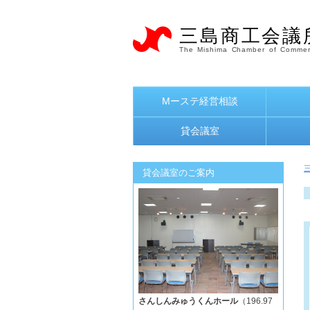
三島商工会議
The Mishima Chamber of Commer
Mーステ経営相談
貸会議室
貸会議室のご案内
さんしんみゅうくんホール
（196.97