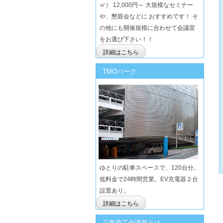
㎡） 12,000円～ 大規模なセミナー
や、懇親会などに おすすめです！ そ
の他にも開催規模に合わせて会議室
をお選び下さい！！
詳細はこちら
TMOパーク
ゆとりの駐車スペースで、120台分。
低料金で24時間営業。EV充電器２台
設置あり。
詳細はこちら
三島商工会議所とは