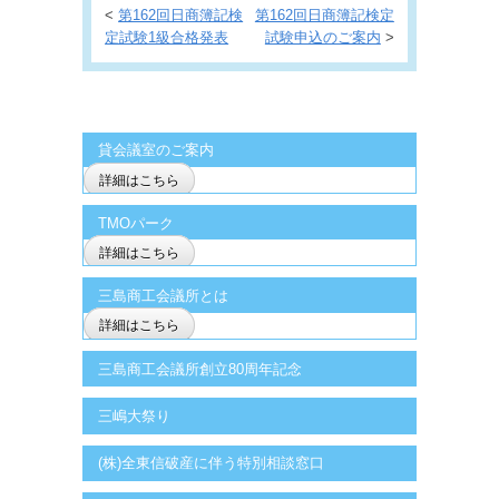
<
第162回日商簿記検
第162回日商簿記検定
定試験1級合格発表
試験申込のご案内
>
貸会議室のご案内
詳細はこちら
TMOパーク
詳細はこちら
三島商工会議所とは
詳細はこちら
三島商工会議所創立80周年記念
三嶋大祭り
(株)全東信破産に伴う特別相談窓口