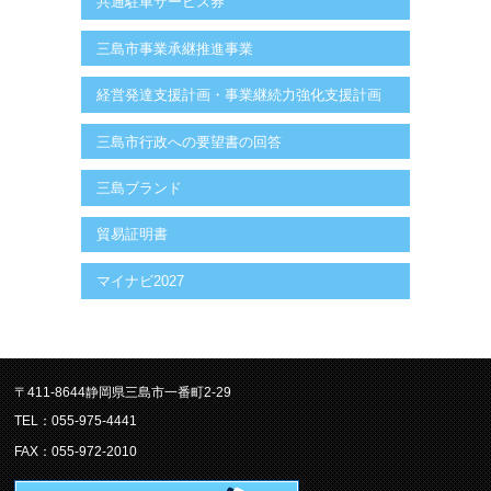
共通駐車サービス券
三島市事業承継推進事業
経営発達支援計画・事業継続力強化支援計画
三島市行政への要望書の回答
三島ブランド
貿易証明書
マイナビ2027
〒411-8644静岡県三島市一番町2-29
TEL：055-975-4441
FAX：055-972-2010