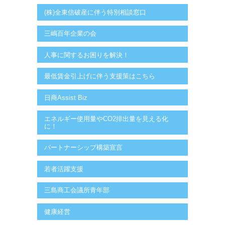
(株)全東信破産に伴う特別相談窓口
三嶋百年企業の会
人事に関するお困りを解決！
最低賃金引上げに伴う支援策はこちら
日商Assist Biz
エネルギー使用量やCO2排出量を見える化
に！
パートナーシップ構築宣言
若者活躍支援
三島商工会議所青年部
健康経営