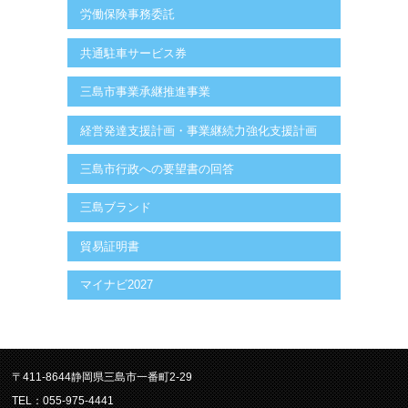
労働保険事務委託
共通駐車サービス券
三島市事業承継推進事業
経営発達支援計画・事業継続力強化支援計画
三島市行政への要望書の回答
三島ブランド
貿易証明書
マイナビ2027
〒411-8644静岡県三島市一番町2-29
TEL：055-975-4441