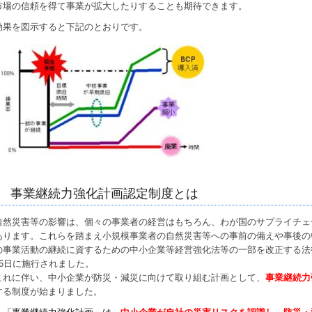
市場の信頼を得て事業が拡大したりすることも期待できます。
効果を図示すると下記のとおりです。
事業継続力強化計画認定制度とは
自然災害等の影響は、個々の事業者の経営はもちろん、わが国のサプライチェ
あります。これらを踏まえ小規模事業者の自然災害等への事前の備えや事後の
の事業活動の継続に資するための中小企業等経営強化法等の一部を改正する法
16日に施行されました。
これに伴い、中小企業が防災・減災に向けて取り組む計画として、
事業継続力
する制度が始まりました。