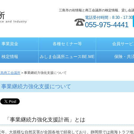
三島市の街情報と商工会議所の検定情報、貸し会
所
電話受付時間：8:30 - 17:30
ce and Industry
055-975-4441
事業資金
各種セミナー等
会員サービ
検定情報
みしま会議所ニュースBE.ME
保険・共
三島商工会議所
> 事業継続力強化支援について
事業継続力強化支援について
「事業継続力強化支援計画」とは
近年、大規模な自然災害が全国各地で頻発しており、静岡県では南海トラフ地