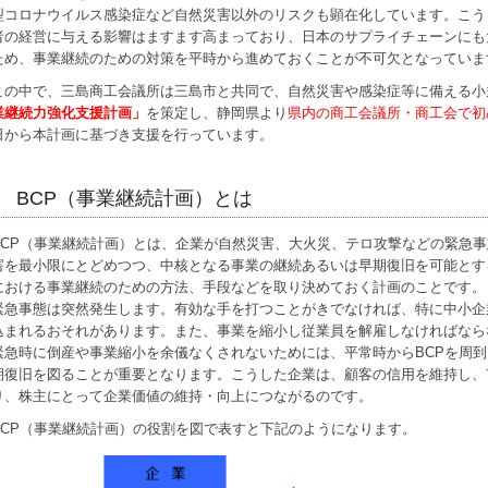
型コロナウイルス感染症など自然災害以外のリスクも顕在化しています。こう
者の経営に与える影響はますます高まっており、日本のサプライチェーンにも
ため、事業継続のための対策を平時から進めておくことが不可欠となっていま
この中で、三島商工会議所は三島市と共同で、自然災害や感染症等に備える小
業継続力強化支援計画」
を策定し、静岡県より
県内の商工会議所・商工会で初
日から本計画に基づき支援を行っています。
BCP（事業継続計画）とは
BCP（事業継続計画）とは、企業が自然災害、大火災、テロ攻撃などの緊急
害を最小限にとどめつつ、中核となる事業の継続あるいは早期復旧を可能とす
における事業継続のための方法、手段などを取り決めておく計画のことです。
緊急事態は突然発生します。有効な手を打つことがきでなければ、特に中小企
込まれるおそれがあります。また、事業を縮小し従業員を解雇しなければなら
緊急時に倒産や事業縮小を余儀なくされないためには、平常時からBCPを周
期復旧を図ることが重要となります。こうした企業は、顧客の信用を維持し、
り、株主にとって企業価値の維持・向上につながるのです。
BCP（事業継続計画）の役割を図で表すと下記のようになります。