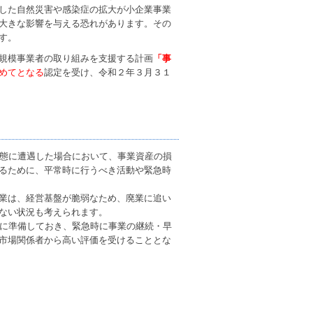
した自然災害や感染症の拡大が小企業事業
大きな影響を与える恐れがあります。その
す。
規模事業者の取り組みを支援する計画
「事
めてとなる
認定を受け、令和２年３月３１
事態に遭遇した場合において、事業資産の損
るために、平常時に行うべき活動や緊急時
業は、経営基盤が脆弱なため、廃業に追い
ない状況も考えられます。
到に準備しておき、緊急時に事業の継続・早
市場関係者から高い評価を受けることとな