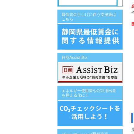
最低賃金引上げに伴う支援策は
こちら
日商Assist Biz
エネルギー使用量やCO2排出量
を見える化に！