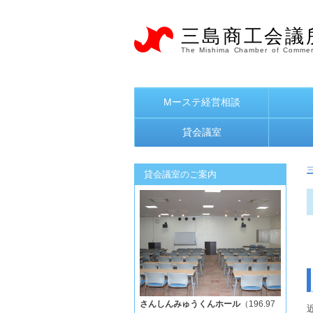
三島商工会議
The Mishima Chamber of Commer
Mーステ経営相談
貸会議室
貸会議室のご案内
さんしんみゅうくんホール
（196.97