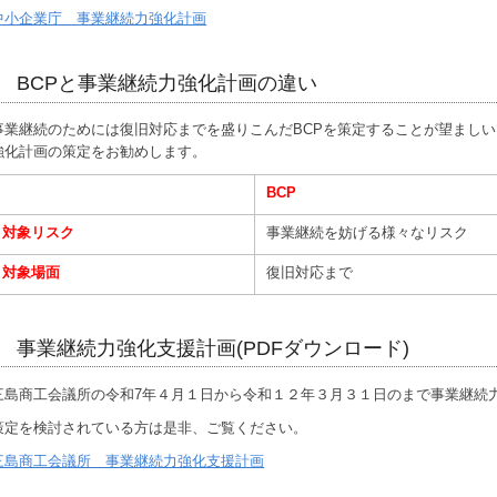
中小企業庁 事業継続力強化計画
BCPと事業継続力強化計画の違い
事業継続のためには復旧対応までを盛りこんだBCPを策定することが望まし
強化計画の策定をお勧めします。
BCP
対象リスク
事業継続を妨げる様々なリスク
対象場面
復旧対応まで
事業継続力強化支援計画(PDFダウンロード)
三島商工会議所の令和7年４月１日から令和１２年３月３１日のまで事業継続
策定を検討されている方は是非、ご覧ください。
三島商工会議所 事業継続力強化支援計画