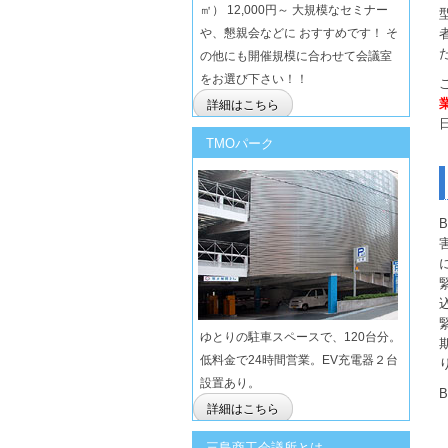
㎡） 12,000円～ 大規模なセミナー
や、懇親会などに おすすめです！ そ
の他にも開催規模に合わせて会議室
をお選び下さい！！
詳細はこちら
TMOパーク
ゆとりの駐車スペースで、120台分。
低料金で24時間営業。EV充電器２台
設置あり。
詳細はこちら
三島商工会議所とは