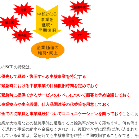
このBCPの特徴は、
①優先して継続・復旧すべき中核事業を特定する
②緊急時における中核事業の目標復旧時間を定めておく
③緊急時に提供できるサービスのレベルについて顧客と予め協議しておく
④事業拠点や生産設備、仕入品調達等の代替策を用意しておく
⑤全ての従業員と事業継続についてコニュニケーションを図っておく
ことにあ
企業が大地震などの緊急事態に遭遇すると操業率が大きく落ちます。何も備え
きく遅れて事業の縮小を余儀なくされたり、復旧できずに廃業に追い込まれた
入している企業は、緊急時でも中核事業を維持・早期復旧することができ、その